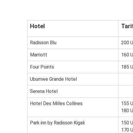
Hotel
Tari
Radisson Blu
200 
Marriott
160 
Four Points
185 
Ubumwe Grande Hotel
Serena Hotel
Hotel Des Milles Collines
155 U
180 
Park inn by Radisson Kigali
150 
170 