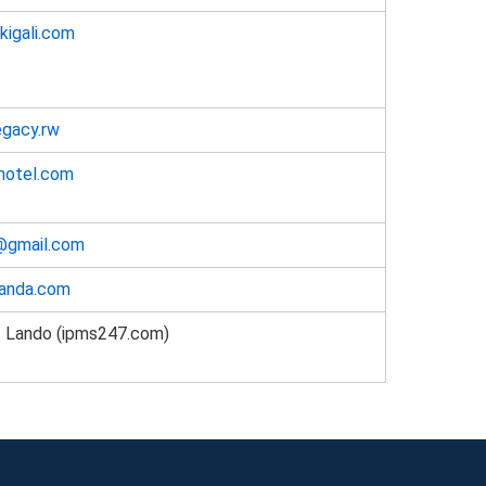
kigali.com
egacy.rw
hotel.com
s@gmail.com
wanda.com
ez Lando (ipms247.com)