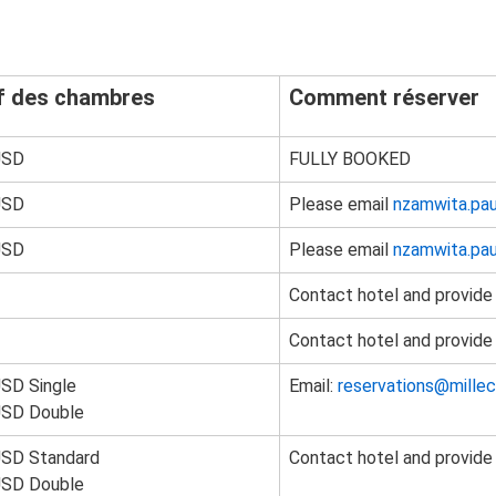
f des chambres
Comment réserver
USD
FULLY BOOKED
USD
Please email
nzamwita.pau
USD
Please email
nzamwita.pau
Contact hotel and provide
Contact hotel and provide
SD Single
Email:
reservations@millec
USD Double
USD Standard
Contact hotel and provide
USD Double