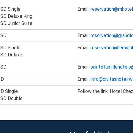
SD Single
Email:
reservation@mhotel
SD Deluxe King
SD Junior Suite
USD
Email:
reservation@grandl
SD Single
Email:
reservation@lemigo
USD Deluxe
USD
Email:
saintefamillehotel
SD
Email:
info@civitashotelr
D Single
Follow the link: Hotel Ch
USD Double