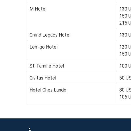
M Hotel
130 U
150 U
215 U
Grand Legacy Hotel
130 
Lemigo Hotel
120 U
150 
St. Famille Hotel
100 
Civitas Hotel
50 U
Hotel Chez Lando
80 US
106 