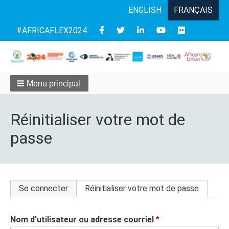
ENGLISH
FRANÇAIS
Follow
#AFRICAFLEX2024
us
Menu principal
Réinitialiser votre mot de
passe
Onglets
Se connecter
Réinitialiser votre mot de passe
principaux
Nom d'utilisateur ou adresse courriel